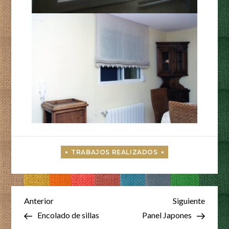
Navegación
Entrada
Entrad
Anterior
Siguiente
anterior
siguien
Encolado de sillas
Panel Japones
de